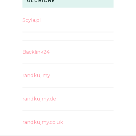
ULUBIONE
Scyla.pl
Backlink24
randkuj.my
randkujmy.de
randkujmy.co.uk