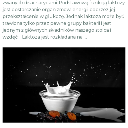
zwanych disacharydami. Podstawową funkcją laktozy
jest dostarczanie organizmowi energii poprzez jej
przekształcenie w glukozę. Jednak laktoza może być
trawiona tylko przez pewne grupy bakterii i jest
jednym z głównych składników naszego stolca i
wzdęć. Laktoza jest rozkładana na …