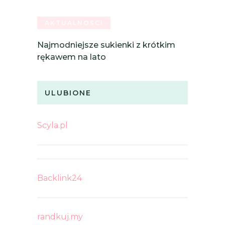
AKTUALNOŚCI
Najmodniejsze sukienki z krótkim
rękawem na lato
ULUBIONE
Scyla.pl
Backlink24
randkuj.my